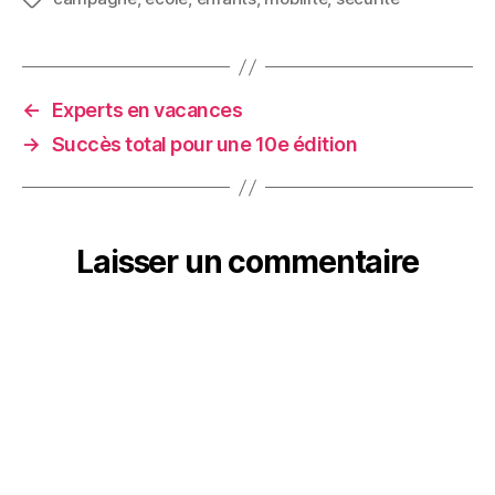
e
k
t
t
i
b
e
t
s
l
o
d
e
A
←
Experts en vacances
o
I
r
p
→
Succès total pour une 10e édition
k
n
p
Laisser un commentaire