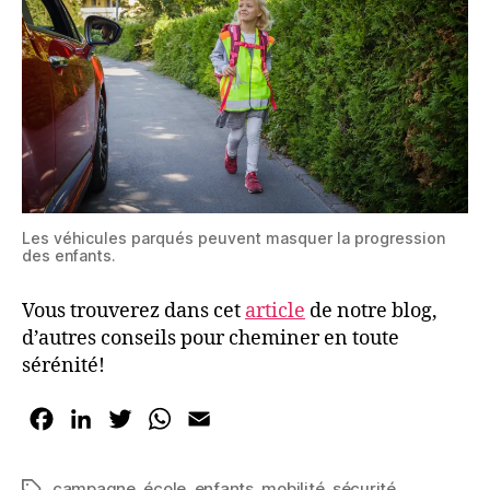
Les véhicules parqués peuvent masquer la progression
des enfants.
Vous trouverez dans cet
article
de notre blog,
d’autres conseils pour cheminer en toute
sérénité!
F
L
T
W
E
a
i
w
h
m
c
n
i
a
a
campagne
,
école
,
enfants
,
mobilité
,
sécurité
Étiquettes