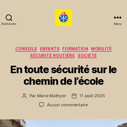
Recherche
Menu
ça
roule
!
Catégories
CONSEILS
ENFANTS
FORMATION
MOBILITÉ
SÉCURITÉ ROUTIÈRE
SOCIÉTÉ
En toute sécurité sur le
chemin de l’école
Par
Marie Mathyer
11 août 2025
Auteur
Date
de
de
sur
Aucun commentaire
l’article
l’article
En
toute
sécurité