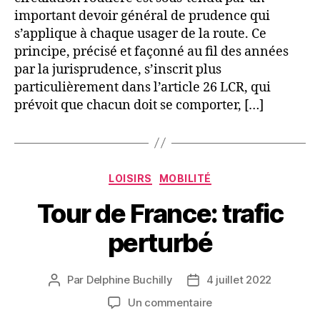
sur
important devoir général de prudence qui
l’autoroute!
s’applique à chaque usager de la route. Ce
principe, précisé et façonné au fil des années
par la jurisprudence, s’inscrit plus
particulièrement dans l’article 26 LCR, qui
prévoit que chacun doit se comporter, […]
Catégories
LOISIRS
MOBILITÉ
Tour de France: trafic
perturbé
Par
Delphine Buchilly
4 juillet 2022
Auteur
Date
de
de
sur
Un commentaire
l’article
l’article
Tour