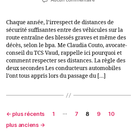
l’article
l’article
L’importance
des
distances
Chaque année, l’irrespect de distances de
de
sécurité suffisantes entre des véhicules sur la
sécurité
route entraîne des blessés graves et même des
décès, selon le bpa. Me Claudia Couto, avocate-
conseil du TCS Vaud, rappelle ici pourquoi et
comment respecter ses distances. La règle des
deux secondes Les conducteurs automobiles
l’ont tous appris lors du passage du […]
Pagination
…
←
plus récents
1
7
8
9
10
des
plus anciens
→
publications