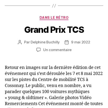
Catégories
DANS LE RÉTRO
Grand Prix TCS
Par
Delphine Buchilly
9 mai 2022
Auteur
Date
de
de
sur
Un commentaire
l’article
l’article
Grand
Prix
TCS
Retour en images sur la dernière édition de cet
événement qui s’est déroulée les 7 et 8 mai 2022
sur les pistes du Centre de mobilité TCS à
Cossonay. Le public, venu en nombre, a vu
parader quelques 100 voitures mythiques
« young & oldtimer ». Galerie photos Vidéo
Remerciements Cet événement monté de toutes