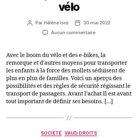
vélo
Par
Hélène Isoz
30 mai 2022
Auteur
Date
de
de
sur
Aucun commentaire
l’article
l’article
Transport
d’enfants
à
Avec le boom du vélo et des e-bikes, la
vélo
remorque et d’autres moyens pour transporter
les enfants à la force des mollets séduisent de
plus en plus de familles. Voici un aperçu des
possibilités et des règles de sécurité régissant le
transport de passagers. Avant l’achat Il est avant
tout important de définir ses besoins. […]
Catégories
SOCIÉTÉ
VAUD DROITS