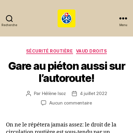
Recherche
Menu
ça
roule
Catégories
SÉCURITÉ ROUTIÈRE
VAUD DROITS
!
Gare au piéton aussi sur
l’autoroute!
Par
Hélène Isoz
4 juillet 2022
Auteur
Date
de
de
sur
Aucun commentaire
l’article
l’article
Gare
au
piéton
On ne le répétera jamais assez: le droit de la
aussi
circulation routière est sous-tendu par un