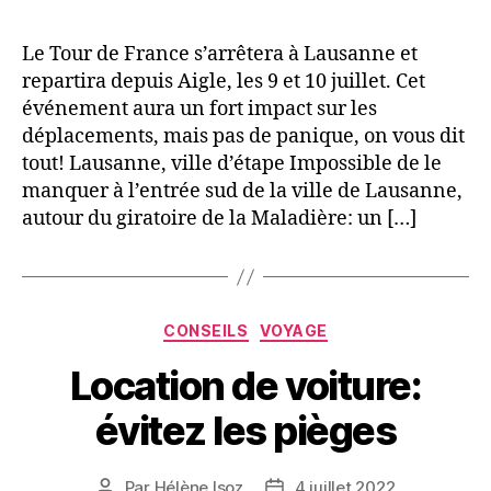
de
France:
Le Tour de France s’arrêtera à Lausanne et
trafic
repartira depuis Aigle, les 9 et 10 juillet. Cet
perturbé
événement aura un fort impact sur les
déplacements, mais pas de panique, on vous dit
tout! Lausanne, ville d’étape Impossible de le
manquer à l’entrée sud de la ville de Lausanne,
autour du giratoire de la Maladière: un […]
Catégories
CONSEILS
VOYAGE
Location de voiture:
évitez les pièges
Par
Hélène Isoz
4 juillet 2022
Auteur
Date