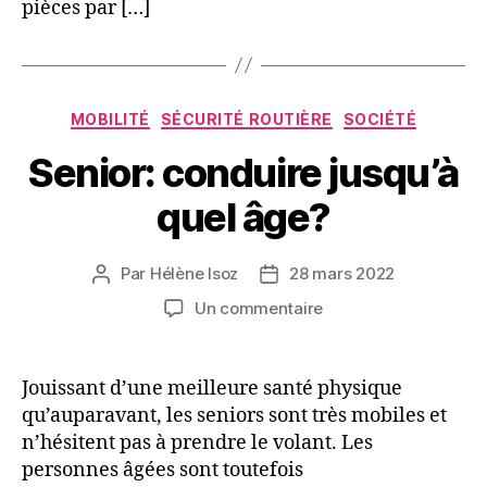
pièces par […]
Catégories
MOBILITÉ
SÉCURITÉ ROUTIÈRE
SOCIÉTÉ
Senior: conduire jusqu’à
quel âge?
Par
Hélène Isoz
28 mars 2022
Auteur
Date
de
de
sur
Un commentaire
l’article
l’article
Senior:
conduire
jusqu’à
Jouissant d’une meilleure santé physique
quel
qu’auparavant, les seniors sont très mobiles et
âge?
n’hésitent pas à prendre le volant. Les
personnes âgées sont toutefois