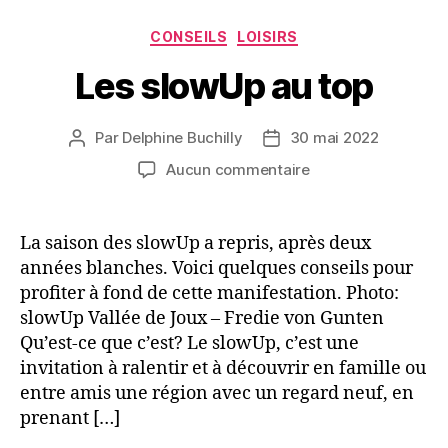
Catégories
CONSEILS
LOISIRS
Les slowUp au top
Par
Delphine Buchilly
30 mai 2022
Auteur
Date
de
de
sur
Aucun commentaire
l’article
l’article
Les
slowUp
au
La saison des slowUp a repris, après deux
top
années blanches. Voici quelques conseils pour
profiter à fond de cette manifestation. Photo:
slowUp Vallée de Joux – Fredie von Gunten
Qu’est-ce que c’est? Le slowUp, c’est une
invitation à ralentir et à découvrir en famille ou
entre amis une région avec un regard neuf, en
prenant […]