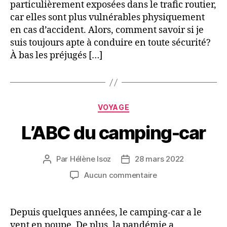
particulièrement exposées dans le trafic routier,
car elles sont plus vulnérables physiquement
en cas d’accident. Alors, comment savoir si je
suis toujours apte à conduire en toute sécurité?
À bas les préjugés […]
Catégories
VOYAGE
L’ABC du camping-car
Par
Hélène Isoz
28 mars 2022
Auteur
Date
de
de
sur
Aucun commentaire
l’article
l’article
L’ABC
du
camping-
Depuis quelques années, le camping-car a le
car
vent en poupe. De plus, la pandémie a