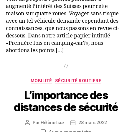
augmenté l’intérêt des Suisses pour cette
maison sur quatre roues. Voyager sans risque
avec un tel véhicule demande cependant des
connaissances, que nous passons en revue ci-
dessous. Dans notre article papier intitulé
«Première fois en camping-car?», nous
abordons les points […]
Catégories
MOBILITÉ
SÉCURITÉ ROUTIÈRE
L’importance des
distances de sécurité
Par
Hélène Isoz
28 mars 2022
Auteur
Date
de
de
sur
Aucun commentaire