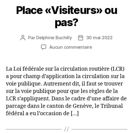
Place «Visiteurs» ou
pas?
Par
Delphine Buchilly
30 mai 2022
Auteur
Date
de
de
sur
Aucun commentaire
l’article
l’article
Place
«Visiteurs»
ou
La Loi fédérale sur la circulation routière (LCR)
pas?
a pour champ d’application la circulation sur la
voie publique. Autrement dit, il faut se trouver
sur la voie publique pour que les règles de la
LCR s’appliquent. Dans le cadre d’une affaire de
parcage dans le canton de Genève, le Tribunal
fédéral a eu l’occasion de […]