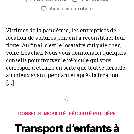
de
de
sur
Aucun commentaire
l’article
l’article
Location
de
voiture:
Victimes de la pandémie, les entreprises de
évitez
location de voitures peinent à reconstituer leur
les
flotte. Au final, c’est le locataire qui paie cher,
pièges
voire très cher. Nous vous donnons ici quelques
conseils pour trouver le véhicule qui vous
correspond et faire en sorte que tout se déroule
au mieux avant, pendant et après la location.
[…]
Catégories
CONSEILS
MOBILITÉ
SÉCURITÉ ROUTIÈRE
Transport d’enfants à